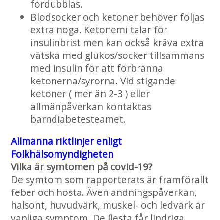
fördubblas.
Blodsocker och ketoner behöver följas
extra noga. Ketonemi talar för
insulinbrist men kan också kräva extra
vätska med glukos/socker tillsammans
med insulin för att förbränna
ketonerna/syrorna. Vid stigande
ketoner ( mer än 2-3 ) eller
allmänpåverkan kontaktas
barndiabetesteamet.
Allmänna riktlinjer enligt
Folkhälsomyndigheten
Vilka är symtomen på covid-19?
De symtom som rapporterats är framförallt
feber och hosta. Även andningspåverkan,
halsont, huvudvärk, muskel- och ledvärk är
vanliga symptom. De flesta får lindriga