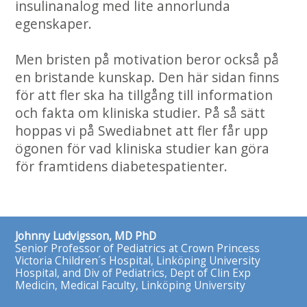
insulinanalog med lite annorlunda
egenskaper.
Men bristen på motivation beror också på
en bristande kunskap. Den här sidan finns
för att fler ska ha tillgång till information
och fakta om kliniska studier. På så sätt
hoppas vi på Swediabnet att fler får upp
ögonen för vad kliniska studier kan göra
för framtidens diabetespatienter.
Johnny Ludvigsson, MD PhD
Senior Professor of Pediatrics at Crown Princess
Victoria Children´s Hospital, Linköping University
Hospital, and Div of Pediatrics, Dept of Clin Exp
Medicin, Medical Faculty, Linköping University