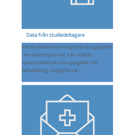
Data från studiedeltagare
Vid studiebesöken registreras uppgifter
i en sjukhusjournal, t.ex. status,
sjukhushistorik och uppgifter om
behandling. Uppgifterna…