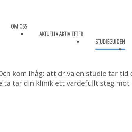
OM OSS
AKTUELLA AKTIVITETER
STUDIEGUIDEN
tt driva en studie? I den här guiden har v
r förklarar vi vad alla protokoll, intyg oc
 Och kom ihåg: att driva en studie tar ti
ta tar din klinik ett värdefullt steg mot 