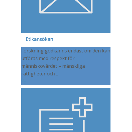
Etikansökan
Forskning godkänns endast om den kan
utföras med respekt för
människovärdet – mänskliga
rättigheter och…