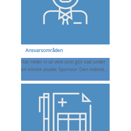
Ansvarsområden
Här reder vi ut vem som gör vad under
en klinisk studie: Sponsor: Den individ,…