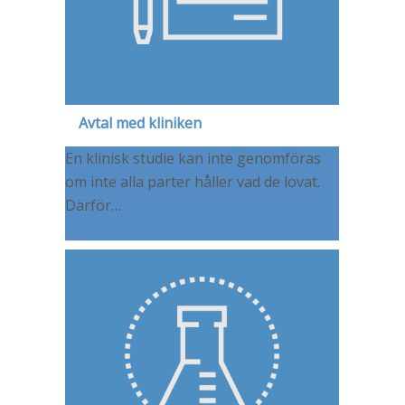
Avtal med kliniken
En klinisk studie kan inte genomföras
om inte alla parter håller vad de lovat.
Därför…