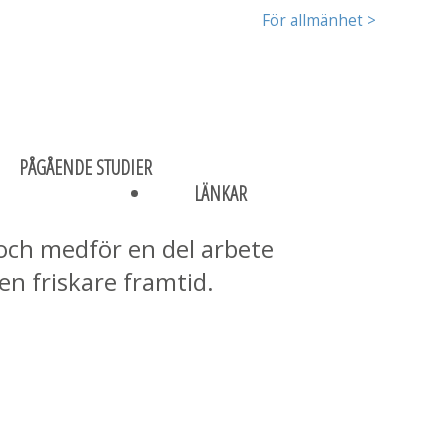
För allmänhet >
PÅGÅENDE STUDIER
i samlat några "bra att
LÄNKAR
h utbildningar innebär i
d och medför en del arbete
en friskare framtid.