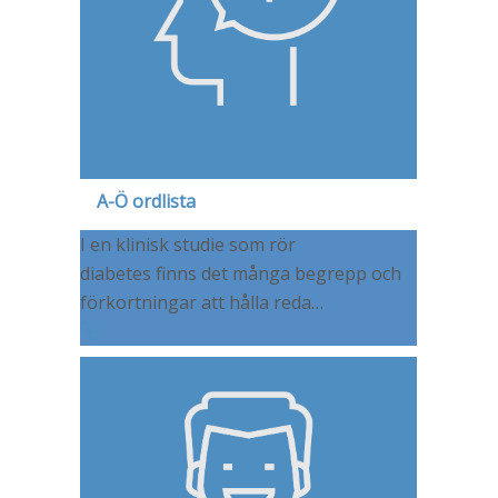
A-Ö ordlista
I en klinisk studie som rör
diabetes finns det många begrepp och
förkortningar att hålla reda…