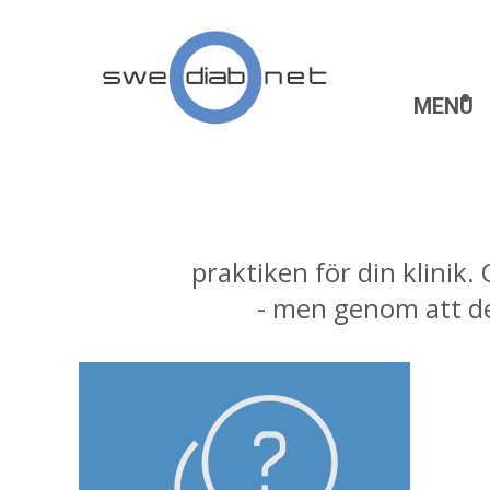
MENU
Är du intresserad av a
veta"-fakta för dig. Hä
praktiken för din klinik.
- men genom att del