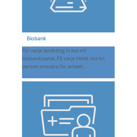
Biobank
För varje landsting krävs ett
biobanksavtal. På varje klinik ska en
person ansvara för avtalet.…