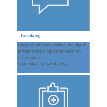
Försäkring
Vanligtvis behöver kliniken inte någon
särskild försäkring för att delta i en
klinisk studie.
Patientskadeförsäkringen…